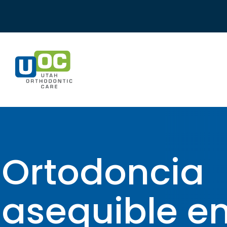
Skip
to
content
Ortodoncia
asequible e