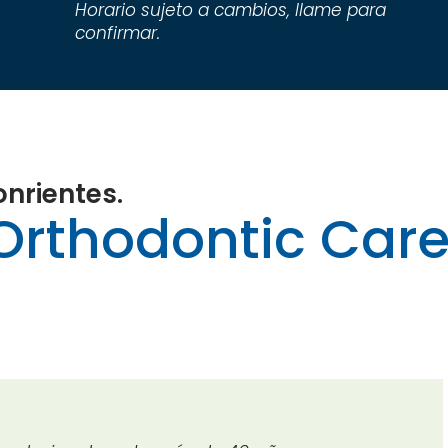
Horario sujeto a cambios, llame para
confirmar.
onrientes.
Orthodontic Care