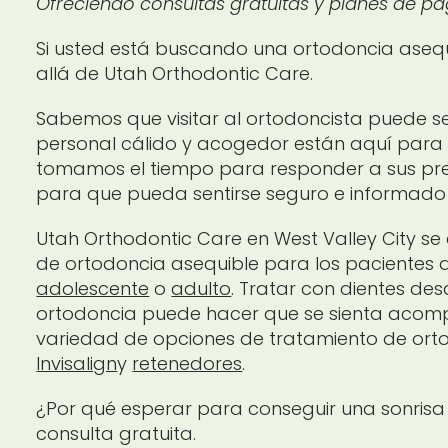
Ofreciendo consultas gratuitas y planes de p
Si usted está buscando una ortodoncia asequ
allá de Utah Orthodontic Care.
Sabemos que visitar al ortodoncista puede s
personal cálido y acogedor están aquí para 
tomamos el tiempo para responder a sus pr
para que pueda sentirse seguro e informado 
Utah Orthodontic Care en West Valley City 
de ortodoncia asequible para los pacientes d
adolescente
o
adulto
. Tratar con dientes de
ortodoncia puede hacer que se sienta acomp
variedad de opciones de tratamiento de orto
Invisalign
y
retenedores
.
¿Por qué esperar para conseguir una sonrisa
consulta gratuita.