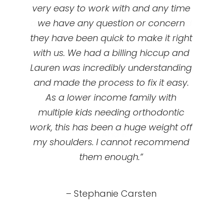
at UOC and they’ve been so amazing!
friendly and the doctor is great! I’m
with the kids, very friendly and
happy with my teeth and you really
approachable. The staff is typically
First appointment is free, they’ll
very easy to work with and any time
can’t beat the price! Great services
evaluate your teeth and talk to you
and low pricing! I would recommend
we have any question or concern
about braces option options and
prices/ plans. My dental insurance did
everyone to come here! Also they are
they have been quick to make it right
not cover braces for adults ( I chose
with us. We had a billing hiccup and
always doing patient appreciation
events that are so fun! Bring your kids,
Lauren was incredibly understanding
not to when I made my plan ) and
even if I switched my plan I don’t think
and made the process to fix it easy.
your spouse, your friends, your
it would be a nice affordable plan like
As a lower income family with
neighbors, BRING EVERYONE!”
multiple kids needing orthodontic
UOC offered me with monthly
work, this has been a huge weight off
payments … I’m happy with them!
– Ana R.
my shoulders. I cannot recommend
They were always nice, friendly and
flexible with schedules! Recommend
them enough.”
it 100%!”
– Stephanie Carsten