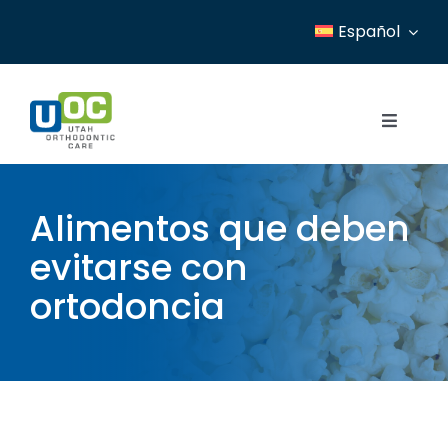
Skip
Español
to
content
Toggle
Navigat
Inicio
Alimentos que deben
Servicios
evitarse con
Recursos
ortodoncia
Ubicaciones
Blog
Acerca de