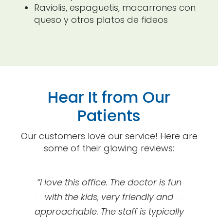
Raviolis, espaguetis, macarrones con
queso y otros platos de fideos
Hear It from Our
Patients
Our customers love our service! Here are
some of their glowing reviews:
“This clinic is AWESOME! Everyone is so
“Great orthodontics! I got my braces
“I love this office. The doctor is fun