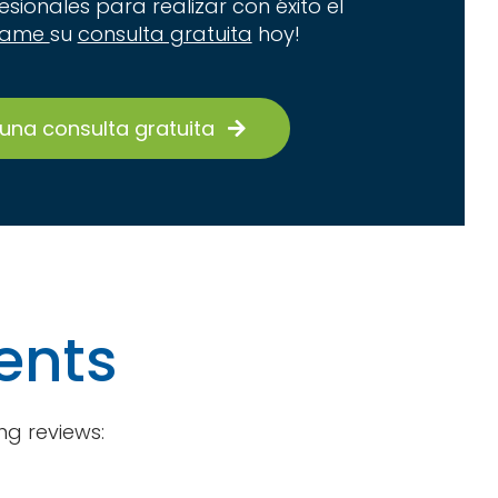
sionales para realizar con éxito el
rame
su
consulta gratuita
hoy!
una consulta gratuita
ients
ng reviews: