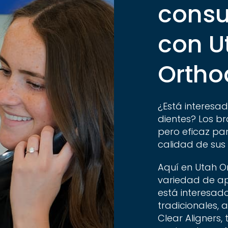
consu
con U
Ortho
¿Está interesad
dientes? Los br
pero eficaz pa
calidad de sus 
Aquí en Utah O
variedad de ap
está interesad
tradicionales, 
Clear Aligners