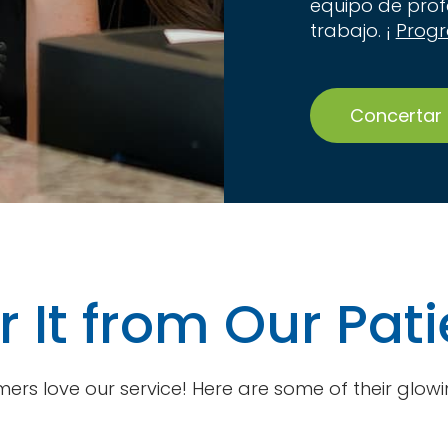
equipo de profe
trabajo. ¡
Prog
Concertar 
 It from Our Pat
ers love our service! Here are some of their glowi