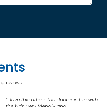
ients
ng reviews:
“I love this office. The doctor is fun with
the kids, very friendly and