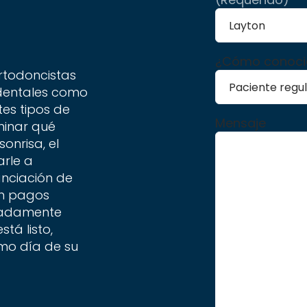
¿Cómo conoció
ortodoncistas
 dentales como
tes tipos de
Mensaje
minar qué
onrisa, el
arle a
anciación de
con pagos
madamente
tá listo,
mo día de su