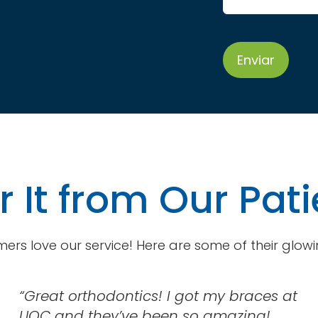
CAPTCHA
 It from Our Pat
ers love our service! Here are some of their glowi
“Great orthodontics! I got my braces at
UOC and they’ve been so amazing!