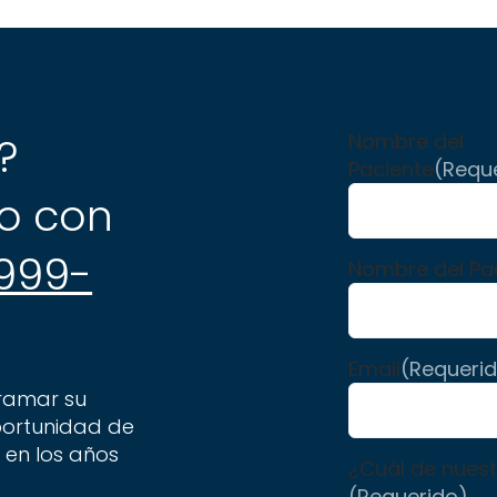
?
Nombre del
Paciente
(Requ
o con
 999-
Nombre del Pa
Email
(Requeri
gramar su
portunidad de
 en los años
¿Cuál de nuest
(Requerido)