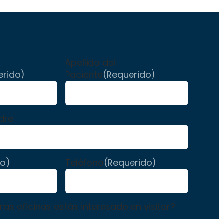
Apellido del
erido)
Paciente
(Requerido)
dre
do)
Teléfono
(Requerido)
ras oficinas estás interesado en visitar?