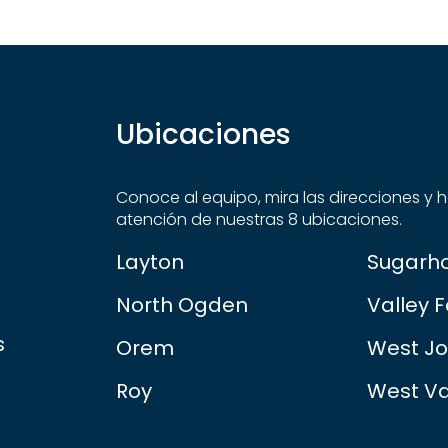
Ubicaciones
Conoce al equipo, mira las direcciones y h
atención de nuestras 8 ubicaciones.
Layton
Sugarh
North Ogden
Valley F
s
Orem
West J
Roy
West Va