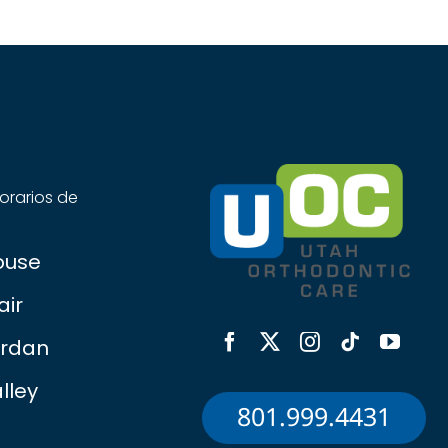
orarios de
ouse
air
ordan
lley
801.999.4431