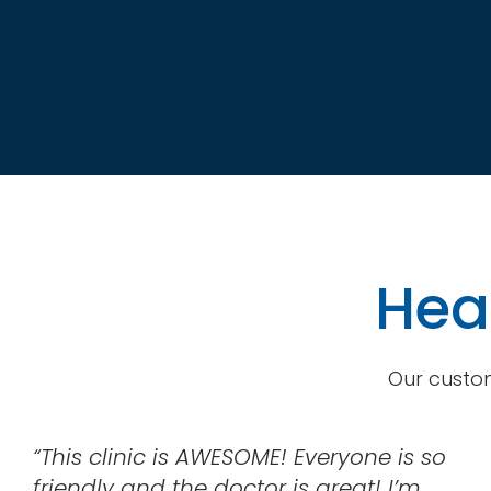
Hear
Our custom
“This clinic is AWESOME! Everyone is so
friendly and the doctor is great! I’m